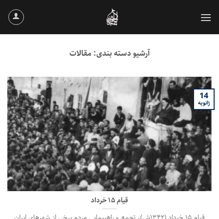
Ski
t
conten
آرشیو دسته بندی:
مقالات
14
ژانویه
قیام ۱۵ خرداد
قیام ۱۵ خرداد (۱۳۴۲ش)، تجمع و راهپیمایی مردم برخی از شهرهای ایران