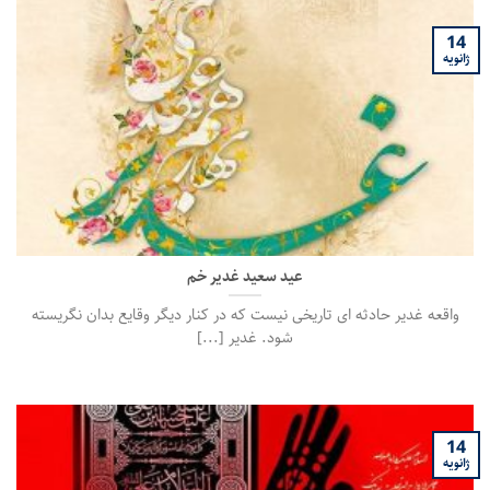
14
ژانویه
عید سعید غدیر خم
واقعه غدیر حادثه ای تاریخی نیست كه در كنار دیگر وقایع بدان نگریسته
شود. غدیر [...]
14
ژانویه