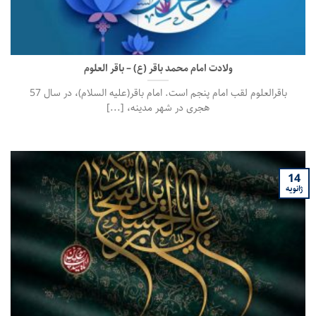
ولادت امام محمد باقر (ع) – باقر العلوم
باقرالعلوم لقب امام پنجم است. امام باقر(علیه السلام)، در سال 57
هجری در شهر مدینه، [...]
14
ژانویه